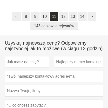
<
8
9
10
11
12
13
14
>
143 całkowita rejestrów
Uzyskaj najnowszą cenę? Odpowiemy
najszybciej jak to możliwe (w ciągu 12 godzin)