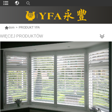

dom
>
PRODUKT YFA
WIĘCEJ PRODUKTÓW