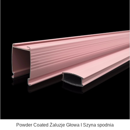
Powder Coated Żaluzje Głowa I Szyna spodnia