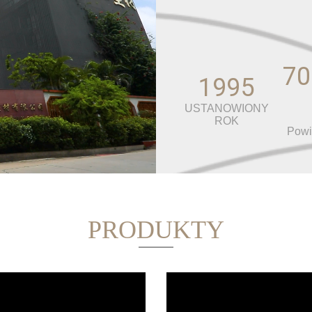
70
1995
USTANOWIONY
ROK
Powi
PRODUKTY