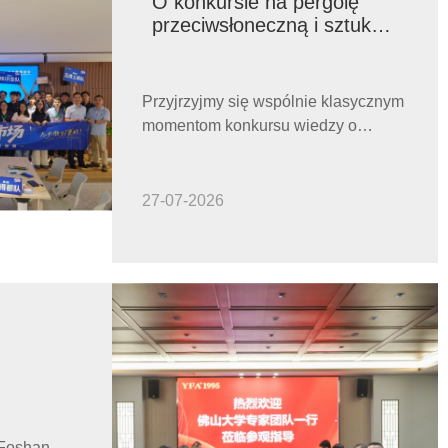
O konkursie na pergolę
przeciwsłoneczną i sztukę
na okna wewnętrzne
Przyjrzyjmy się wspólnie klasycznym
momentom konkursu wiedzy o
produktach dla pawilonów i dekoracji
okiennych ze stopów aluminium.
27-07-2026
ksperci
an
g Lihua
 Foshan