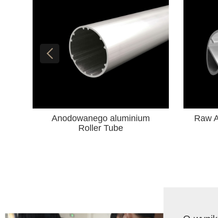
Raw Aluminium Roleta Szyna
Okno 
spodnia