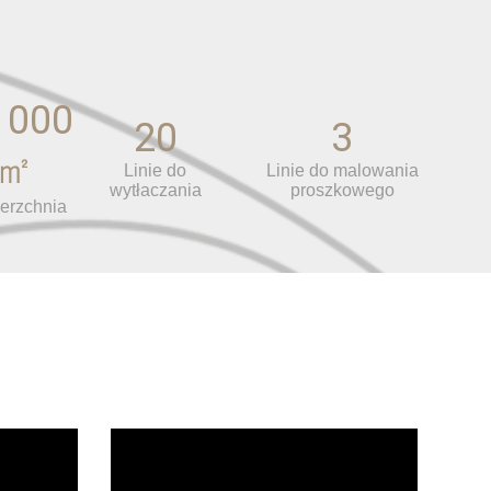
 000
20
3
㎡
Linie do
Linie do malowania
wytłaczania
proszkowego
erzchnia