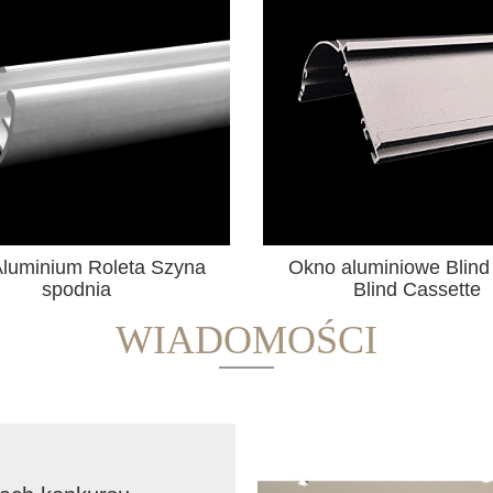
aluminiowe Blind Zebra
Zmotoryzowany tor ku
Blind Cassette
WIADOMOŚCI