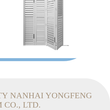
Aluminiowa żaluzja
TY NANHAI YONGFENG
CO., LTD.