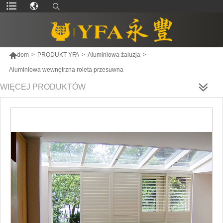

dom
>
PRODUKT YFA
>
Aluminiowa żaluzja
>
Aluminiowa wewnętrzna roleta przesuwna
WIĘCEJ PRODUKTÓW