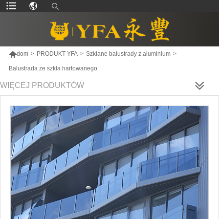

dom
>
PRODUKT YFA
>
Szklane balustrady z aluminium
>
Balustrada ze szkła hartowanego
WIĘCEJ PRODUKTÓW