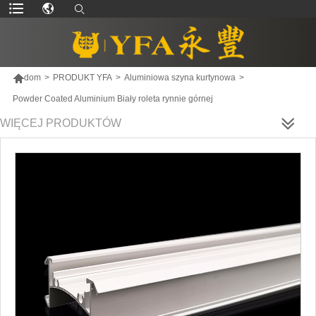

dom
>
PRODUKT YFA
>
Aluminiowa szyna kurtynowa
>
Powder Coated Aluminium Biały roleta rynnie górnej
WIĘCEJ PRODUKTÓW