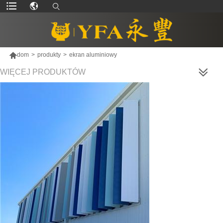

dom
>
produkty
>
ekran aluminiowy
WIĘCEJ PRODUKTÓW