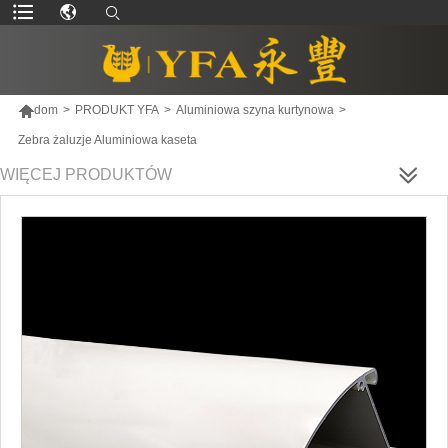

dom
>
PRODUKT YFA
>
Aluminiowa szyna kurtynowa
>
Zebra żaluzje Aluminiowa kaseta
WIĘCEJ PRODUKTÓW