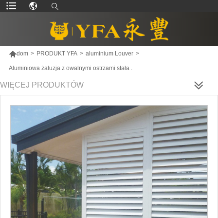

dom
>
PRODUKT YFA
>
aluminium Louver
>
Aluminiowa żaluzja z owalnymi ostrzami stała .
WIĘCEJ PRODUKTÓW