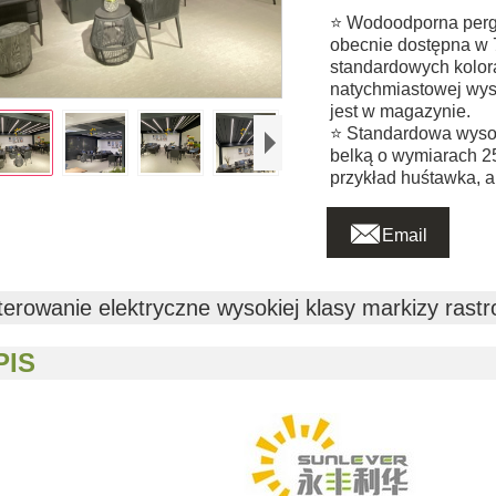
⭐ Wodoodporna pergo
obecnie dostępna w 
standardowych kol
natychmiastowej wysy
jest w magazynie.
⭐ Standardowa wysok
belką o wymiarach 2
przykład huśtawka, 

Email
terowanie elektryczne wysokiej klasy markizy ras
- O