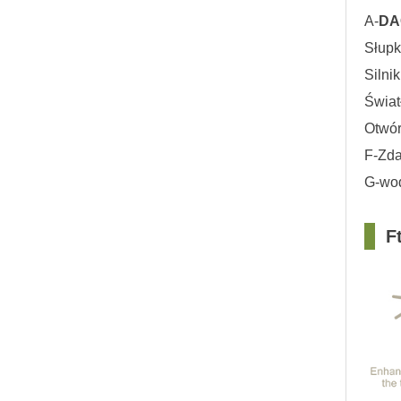
A-
DA
Słupk
Silni
Świat
Otwó
F-Zda
G-wod
□
F