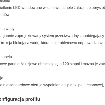
tlenie
ietlenie LED wbudowane w sufitowe panele żaluzji lub obrys 
wodów
ona wody
nagannie zaprojektowany system przeciwwodny zapobiegający
strukcja blokująca wodę, która bezproblemowo odprowadza w
 panelu
itowe panele żaluzjowe obracają się o 120 stopni i można je 
cja
je niestandardowe oferują wypełnienie z pianki poliuretanowej
nfiguracja profilu