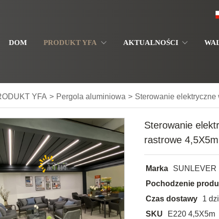
DOM
PRODUKT YFA
AKTUALNOŚCI
WA
RODUKT YFA
>
Pergola aluminiowa
>
Sterowanie elektryczne 
Sterowanie elekt
rastrowe 4,5X5m
Marka
SUNLEVER
Pochodzenie produ
Czas dostawy
1 dz
SKU
E220 4,5X5m