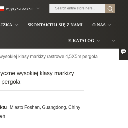
w języku polskim
LIZKA
SKONTAKTUJ SIĘ Z NAMI
O NAS
E-KATALOG

wysokiej klasy markizy rastrowe 4,5X5m pergola
ryczne wysokiej klasy markizy
 pergola
ktu
Miasto Foshan, Guangdong, Chiny
ień