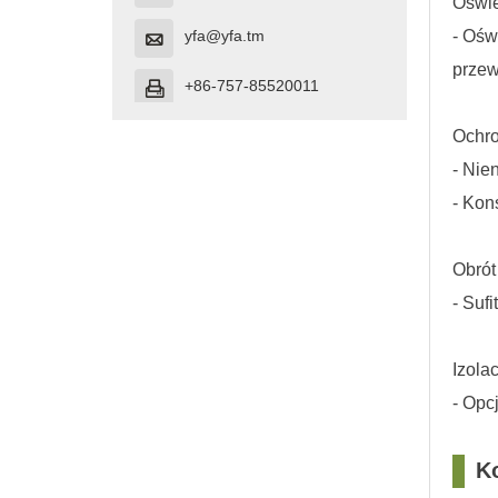
Oświe
yfa@yfa.tm
- Ośw

prze
+86-757-85520011

Ochr
- Nie
- Kon
Obrót
- Suf
Izola
- Opc
Ko
□