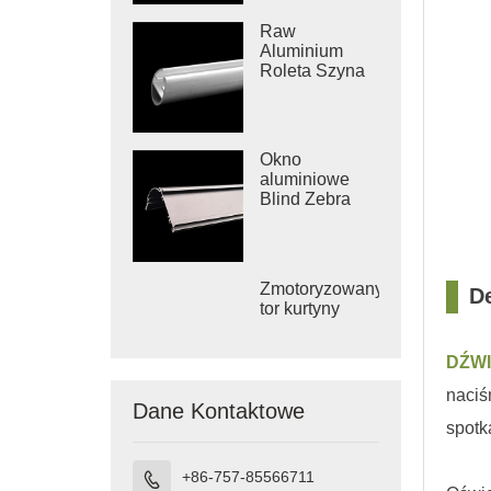
Raw
Aluminium
Roleta Szyna
spodnia
Okno
aluminiowe
Blind Zebra
Blind Cassette
Zmotoryzowany
D
□
tor kurtyny
DŹW
naciś
Dane Kontaktowe
spotk
+86-757-85566711
