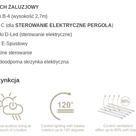
CH ŻALUZJOWY
i B-4 (wysokość 2,7m)
k C (dla
STEROWANIE ELEKTRYCZNE PERGOLA
)
ło D-Led (sterowanie elektryczne)
r E-Spustowy
lne sterowanie
oodporna skrzynka elektryczna
ty
nkcja