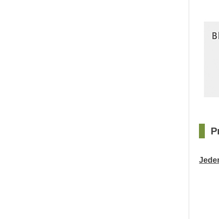
□
P
Jeden