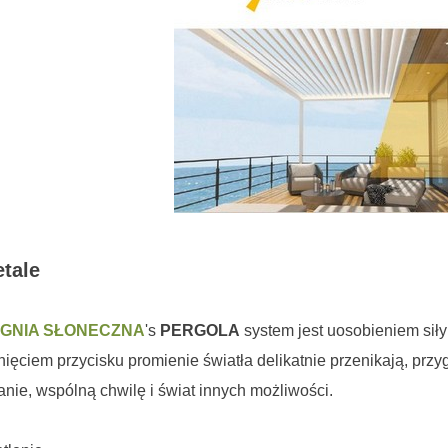
etale
IGNIA SŁONECZNA
's
PERGOLA
system jest uosobieniem siły 
nięciem przycisku promienie światła delikatnie przenikają, prz
anie, wspólną chwilę i świat innych możliwości.